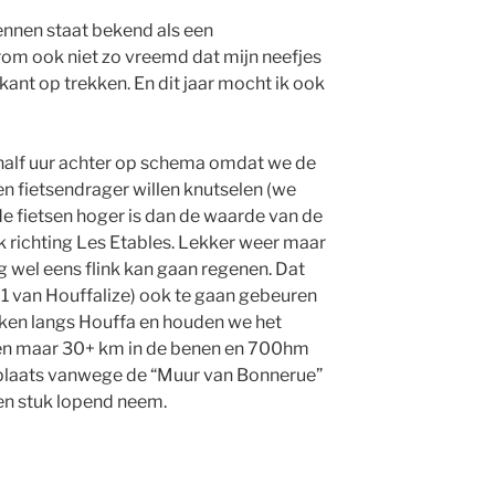
ennen staat bekend als een
rom ook niet zo vreemd dat mijn neefjes
 kant op trekken. En dit jaar mocht ik ook
 half uur achter op schema omdat we de
en fietsendrager willen knutselen (we
e fietsen hoger is dan de waarde van de
ik richting Les Etables. Lekker weer maar
 wel eens flink kan gaan regenen. Dat
te 1 van Houffalize) ook te gaan gebeuren
lken langs Houffa en houden we het
een maar 30+ km in de benen en 700hm
e plaats vanwege de “Muur van Bonnerue”
een stuk lopend neem.
e