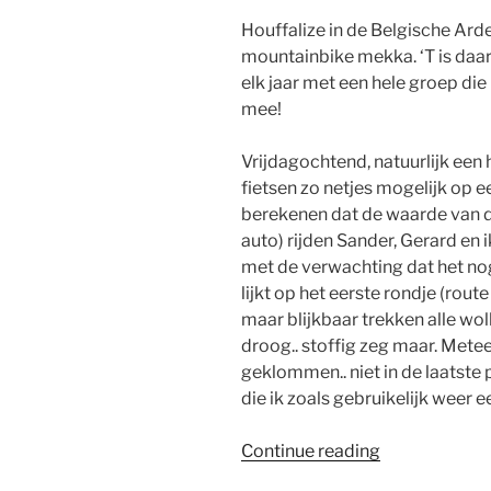
Houffalize in de Belgische Ard
mountainbike mekka. ‘T is daa
elk jaar met een hele groep die
mee!
Vrijdagochtend, natuurlijk een
fietsen zo netjes mogelijk op e
berekenen dat de waarde van d
auto) rijden Sander, Gerard en 
met de verwachting dat het nog
lijkt op het eerste rondje (rou
maar blijkbaar trekken alle wo
droog.. stoffig zeg maar. Met
geklommen.. niet in de laatst
die ik zoals gebruikelijk weer 
“Mountainbik
Continue reading
Houffa”