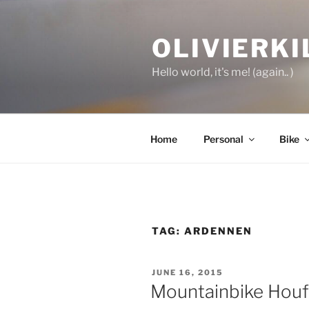
Skip
to
OLIVIERKI
content
Hello world, it's me! (again.. )
Home
Personal
Bike
TAG:
ARDENNEN
POSTED
JUNE 16, 2015
ON
Mountainbike Houf