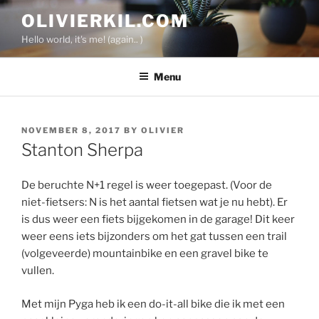
Skip
OLIVIERKIL.COM
to
Hello world, it's me! (again.. )
content
Menu
POSTED
NOVEMBER 8, 2017
BY
OLIVIER
ON
Stanton Sherpa
De beruchte N+1 regel is weer toegepast. (Voor de
niet-fietsers: N is het aantal fietsen wat je nu hebt). Er
is dus weer een fiets bijgekomen in de garage! Dit keer
weer eens iets bijzonders om het gat tussen een trail
(volgeveerde) mountainbike en een gravel bike te
vullen.
Met mijn Pyga heb ik een do-it-all bike die ik met een