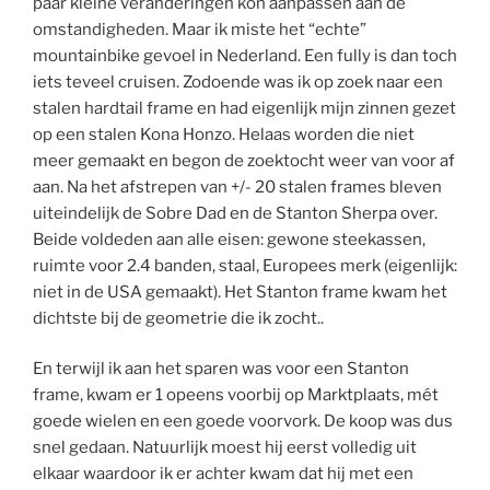
paar kleine veranderingen kon aanpassen aan de
omstandigheden. Maar ik miste het “echte”
mountainbike gevoel in Nederland. Een fully is dan toch
iets teveel cruisen. Zodoende was ik op zoek naar een
stalen hardtail frame en had eigenlijk mijn zinnen gezet
op een stalen Kona Honzo. Helaas worden die niet
meer gemaakt en begon de zoektocht weer van voor af
aan. Na het afstrepen van +/- 20 stalen frames bleven
uiteindelijk de Sobre Dad en de Stanton Sherpa over.
Beide voldeden aan alle eisen: gewone steekassen,
ruimte voor 2.4 banden, staal, Europees merk (eigenlijk:
niet in de USA gemaakt). Het Stanton frame kwam het
dichtste bij de geometrie die ik zocht..
En terwijl ik aan het sparen was voor een Stanton
frame, kwam er 1 opeens voorbij op Marktplaats, mét
goede wielen en een goede voorvork. De koop was dus
snel gedaan. Natuurlijk moest hij eerst volledig uit
elkaar waardoor ik er achter kwam dat hij met een