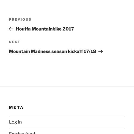
Post
Previous
PREVIOUS
navigation
Post
Houffa Mountainbike 2017
Next
NEXT
Post
Mountain Madness season kickoff 17/18
META
Log in